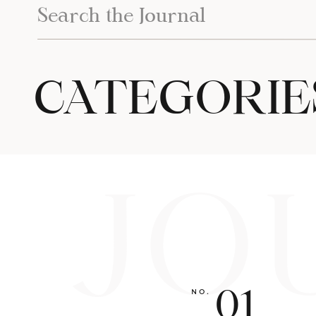
Search
for:
CATEGORIE
JO
01
NO.